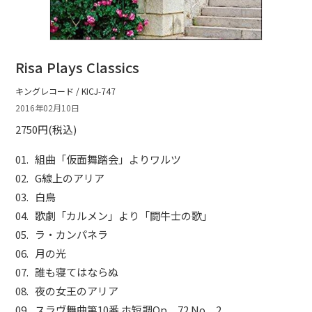
ショップ
お問い合わせ
Risa Plays Classics
キングレコード / KICJ-747
2016年02月10日
2750円(税込)
組曲「仮面舞踏会」よりワルツ
G線上のアリア
白鳥
歌劇「カルメン」より「闘牛士の歌」
ラ・カンパネラ
月の光
誰も寝てはならぬ
夜の女王のアリア
スラヴ舞曲第10番 ホ短調Op．72 No．2