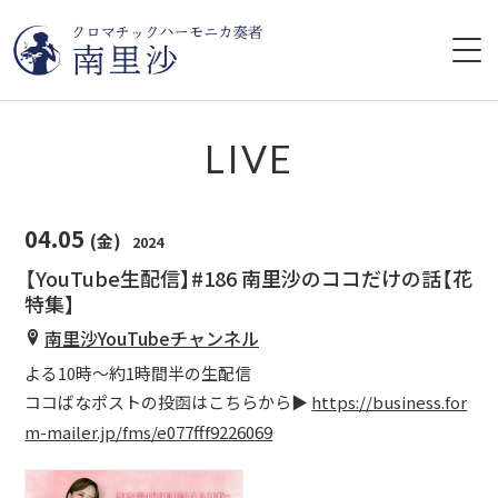
HOME
LIVE
プロフィール
04.05
(金)
2024
ライブ情報
【YouTube生配信】#186 南里沙のココだけの話【花
特集】
CD
南里沙YouTubeチャンネル
レッスン
よる10時〜約1時間半の生配信
ココばなポストの投函はこちらから▶︎
https://business.for
YouTube
m-mailer.jp/fms/e077fff9226069
ブログ