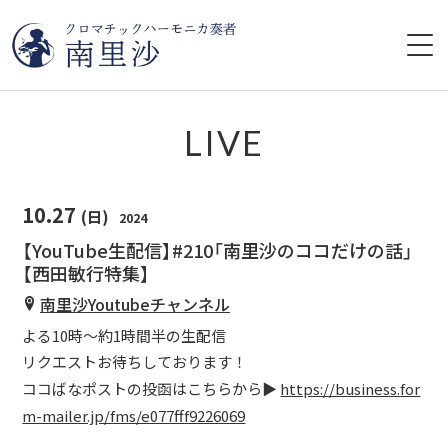
HOME
LIVE
プロフィール
10.27
(日)
2024
ライブ情報
【YouTube生配信】#210「南里沙のココだけの話」
【西田敏行特集】
CD
南里沙Youtubeチャンネル
レッスン
よる10時〜約1時間半の生配信
リクエストお待ちしております！
YouTube
ココばなポストの投函はこちらから▶︎
https://business.for
m-mailer.jp/fms/e077fff9226069
ブログ