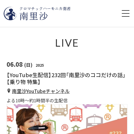
HOME
LIVE
プロフィール
06.08
(日)
2025
ライブ情報
【YouTube生配信】232回「南里沙のココだけの話」
【乗り物 特集】
CD
南里沙YouTubeチャンネル
レッスン
よる10時〜約1時間半の生配信
YouTube
ブログ