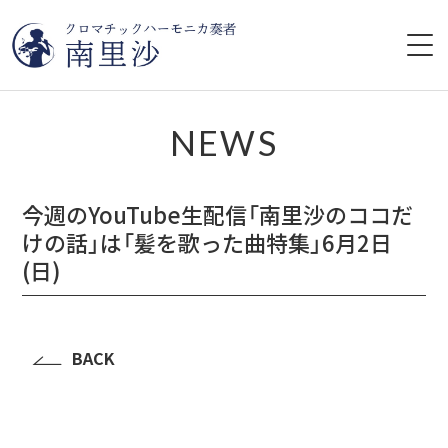
HOME
NEWS
プロフィール
今週のYouTube生配信「南里沙のココだ
ライブ情報
けの話」は「髪を歌った曲特集」6月2日
(日)
CD
レッスン
BACK
YouTube
ブログ