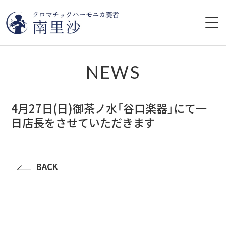
HOME
NEWS
プロフィール
4月27日(日)御茶ノ水「谷口楽器」にて一
ライブ情報
日店長をさせていただきます
CD
BACK
レッスン
YouTube
ブログ